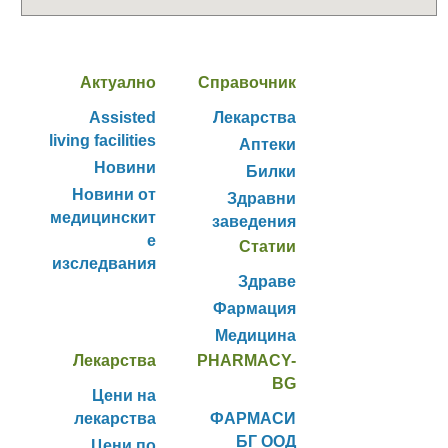
Актуално
Справочник
Assisted
Лекарства
living facilities
Аптеки
Новини
Билки
Новини от
Здравни
медицинскит
заведения
е
Статии
изследвания
Здраве
Фармация
Медицина
Лекарства
PHARMACY-
BG
Цени на
лекарства
ФАРМАСИ
БГ ООД
Цени по