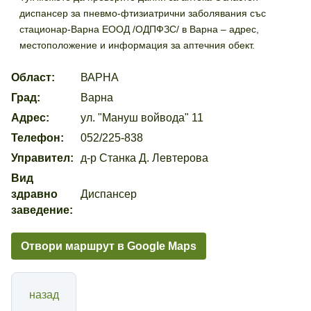
диспансер за пневмо-фтизиатрични заболявания със
стационар-Варна ЕООД /ОДПФЗС/ в Варна – адрес,
местоположение и информация за аптечния обект.
Област:
ВАРНА
Град:
Варна
Адрес:
ул. "Мануш войвода" 11
Телефон:
052/225-838
Управител:
д-р Станка Д. Левтерова
Вид
здравно
Диспансер
заведение:
Отвори маршрут в Google Maps
назад