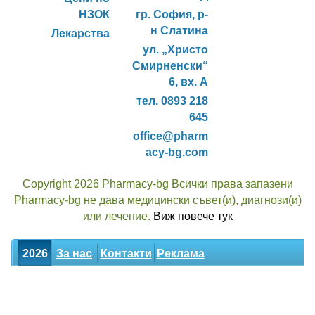
НЗОК
гр. София, р-
н Слатина
Лекарства
ул. „Христо
Смирненски“
6, вх. А
тел. 0893 218
645
office@pharm
acy-bg.com
Copyright 2026 Pharmacy-bg Всички права запазени
Pharmacy-bg не дава медицински съвет(и), диагнози(и)
или лечение.
Виж повече тук
2026
За нас
Контакти
Реклама
Новини
Статии
Билки