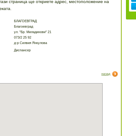
тази страница ще откриете адрес, местоположение на
еката.
БЛАГОЕВГРАД
Благоевград
ул. "Бр. Миладинови" 21
073/2 25 92
д-р Силвия Янкулова
Диспансер
назад