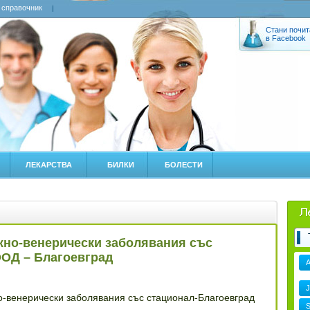
 справочник
Стани почит
в Facebook
ЛЕКАРСТВА
БИЛКИ
БОЛЕСТИ
жно-венерически заболявания със
ООД – Благоевград
J
о-венерически заболявания със стационал-Благоевград