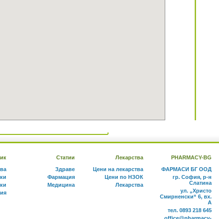
ик
Статии
Лекарства
PHARMACY-BG
тва
Здраве
Цени на лекарства
ФАРМАСИ БГ ООД
ки
Фармация
Цени по НЗОК
гр. София, р-н
Слатина
ки
Медицина
Лекарства
ул. „Христо
ния
Смирненски“ 6, вх.
А
тел. 0893 218 645
office@pharmacy-