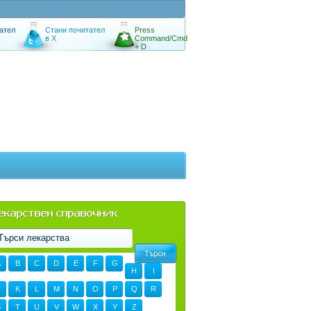
ател
Стани почитател
Press
в X
Command/Cmd
+ D
A
B
C
D
E
F
G
H
I
K
L
M
N
O
P
Q
R
S
T
U
V
W
X
Y
Z