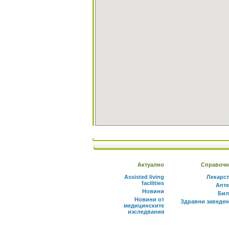
Актуално
Справочн
Assisted living
Лекарс
facilities
Апте
Новини
Бил
Новини от
Здравни заведе
медицинските
изследвания