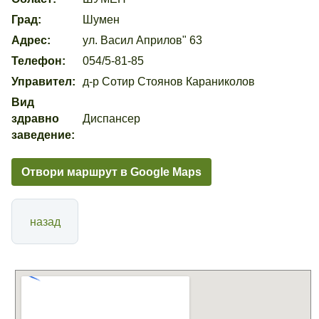
Град:
Шумен
Адрес:
ул. Васил Априлов" 63
Телефон:
054/5-81-85
Управител:
д-р Сотир Стоянов Караниколов
Вид
здравно
Диспансер
заведение:
Отвори маршрут в Google Maps
назад