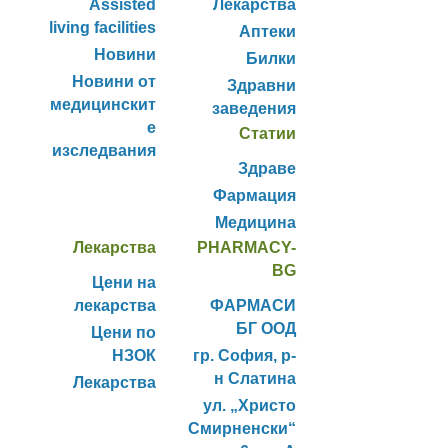
Assisted
Лекарства
living facilities
Аптеки
Новини
Билки
Новини от
Здравни
медицинскит
заведения
е
Статии
изследвания
Здраве
Фармация
Медицина
Лекарства
PHARMACY-
BG
Цени на
лекарства
ФАРМАСИ
БГ ООД
Цени по
НЗОК
гр. София, р-
н Слатина
Лекарства
ул. „Христо
Смирненски“