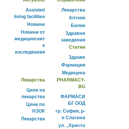
Assisted
Лекарства
living facilities
Аптеки
Новини
Билки
Новини от
Здравни
медицинскит
заведения
е
Статии
изследвания
Здраве
Фармация
Медицина
Лекарства
PHARMACY-
BG
Цени на
лекарства
ФАРМАСИ
БГ ООД
Цени по
НЗОК
гр. София, р-
н Слатина
Лекарства
ул. „Христо