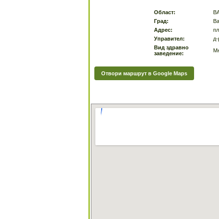
Област:
В
Град:
Ва
Адрес:
пл
Управител:
д-
Вид здравно
Мн
заведение:
Отвори маршрут в Google Maps