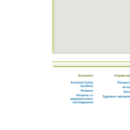
Актуално
Справочн
Assisted living
Лекарс
facilities
Апте
Новини
Бил
Новини от
Здравни заведе
медицинските
изследвания