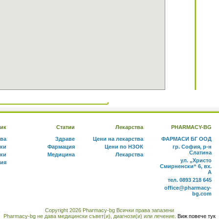
ик
Статии
Лекарства
PHARMACY-BG
тва
Здраве
Цени на лекарства
ФАРМАСИ БГ ООД
ки
Фармация
Цени по НЗОК
гр. София, р-н
Слатина
ки
Медицина
Лекарства
ул. „Христо
ния
Смирненски“ 6, вх.
А
тел. 0893 218 645
office@pharmacy-
bg.com
Copyright 2026 Pharmacy-bg Всички права запазени
Pharmacy-bg не дава медицински съвет(и), диагнози(и) или лечение.
Виж повече тук