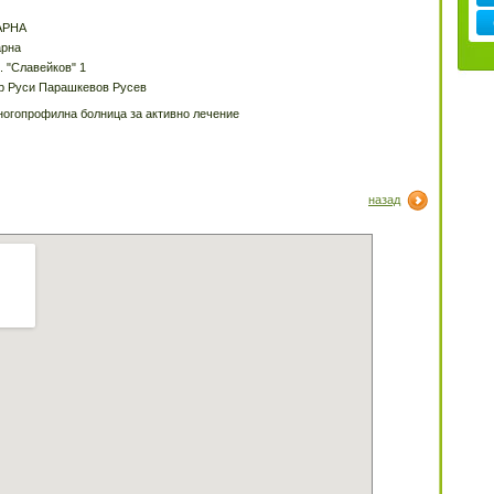
АРНА
рна
. "Славейков" 1
р Руси Парашкевов Русев
огопрофилна болница за активно лечение
назад