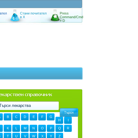
ател
Стани почитател
Press
в X
Command/Cmd
+ D
A
B
C
D
E
F
G
H
I
K
L
M
N
O
P
Q
R
S
T
U
V
W
X
Y
Z