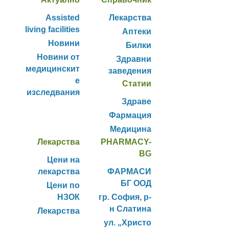
Assisted
Лекарства
living facilities
Аптеки
Новини
Билки
Новини от
Здравни
медицинскит
заведения
е
Статии
изследвания
Здраве
Фармация
Медицина
Лекарства
PHARMACY-
BG
Цени на
лекарства
ФАРМАСИ
БГ ООД
Цени по
НЗОК
гр. София, р-
н Слатина
Лекарства
ул. „Христо