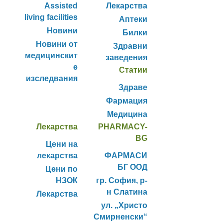
Assisted
Лекарства
living facilities
Аптеки
Новини
Билки
Новини от
Здравни
медицинскит
заведения
е
Статии
изследвания
Здраве
Фармация
Медицина
Лекарства
PHARMACY-
BG
Цени на
лекарства
ФАРМАСИ
БГ ООД
Цени по
НЗОК
гр. София, р-
н Слатина
Лекарства
ул. „Христо
Смирненски“