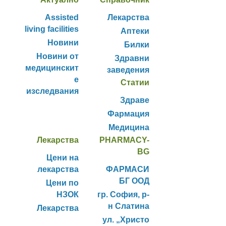
Assisted
Лекарства
living facilities
Аптеки
Новини
Билки
Новини от
Здравни
медицинскит
заведения
е
Статии
изследвания
Здраве
Фармация
Медицина
Лекарства
PHARMACY-
BG
Цени на
лекарства
ФАРМАСИ
БГ ООД
Цени по
НЗОК
гр. София, р-
н Слатина
Лекарства
ул. „Христо