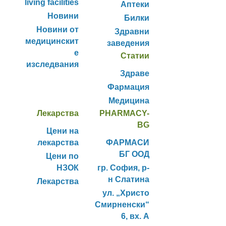
living facilities
Аптеки
Новини
Билки
Новини от
Здравни
медицинскит
заведения
е
Статии
изследвания
Здраве
Фармация
Медицина
Лекарства
PHARMACY-
BG
Цени на
лекарства
ФАРМАСИ
БГ ООД
Цени по
НЗОК
гр. София, р-
н Слатина
Лекарства
ул. „Христо
Смирненски“
6, вх. А