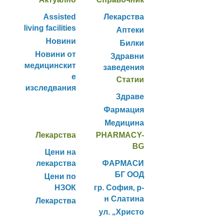
Assisted
Лекарства
living facilities
Аптеки
Новини
Билки
Новини от
Здравни
медицинскит
заведения
е
Статии
изследвания
Здраве
Фармация
Медицина
Лекарства
PHARMACY-
BG
Цени на
лекарства
ФАРМАСИ
БГ ООД
Цени по
НЗОК
гр. София, р-
н Слатина
Лекарства
ул. „Христо