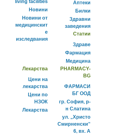
living facilities
Аптеки
Новини
Билки
Новини от
Здравни
медицинскит
заведения
е
Статии
изследвания
Здраве
Фармация
Медицина
Лекарства
PHARMACY-
BG
Цени на
лекарства
ФАРМАСИ
БГ ООД
Цени по
НЗОК
гр. София, р-
н Слатина
Лекарства
ул. „Христо
Смирненски“
6, вх. А