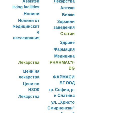
Assisted
Лекарства
living facilities
Аптеки
Новини
Билки
Новини от
Здравни
медицинскит
заведения
е
Статии
изследвания
Здраве
Фармация
Медицина
Лекарства
PHARMACY-
BG
Цени на
лекарства
ФАРМАСИ
БГ ООД
Цени по
НЗОК
гр. София, р-
н Слатина
Лекарства
ул. „Христо
Смирненски“