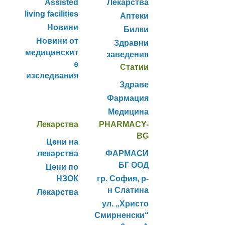
Assisted
Лекарства
living facilities
Аптеки
Новини
Билки
Новини от
Здравни
медицинскит
заведения
е
Статии
изследвания
Здраве
Фармация
Медицина
Лекарства
PHARMACY-
BG
Цени на
лекарства
ФАРМАСИ
БГ ООД
Цени по
НЗОК
гр. София, р-
н Слатина
Лекарства
ул. „Христо
Смирненски“