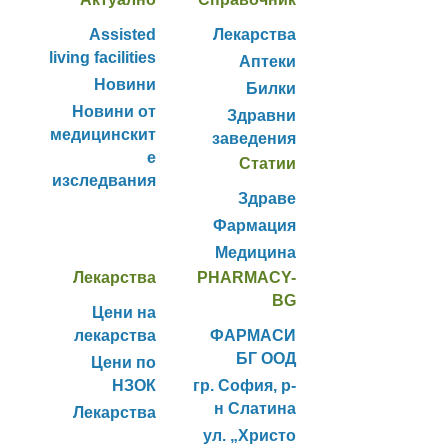
Assisted
Лекарства
living facilities
Аптеки
Новини
Билки
Новини от
Здравни
медицинскит
заведения
е
Статии
изследвания
Здраве
Фармация
Медицина
Лекарства
PHARMACY-
BG
Цени на
лекарства
ФАРМАСИ
БГ ООД
Цени по
НЗОК
гр. София, р-
н Слатина
Лекарства
ул. „Христо