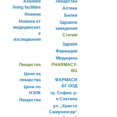
Assisted
Лекарства
living facilities
Аптеки
Новини
Билки
Новини от
Здравни
медицинскит
заведения
е
Статии
изследвания
Здраве
Фармация
Медицина
Лекарства
PHARMACY-
BG
Цени на
лекарства
ФАРМАСИ
БГ ООД
Цени по
НЗОК
гр. София, р-
н Слатина
Лекарства
ул. „Христо
Смирненски“