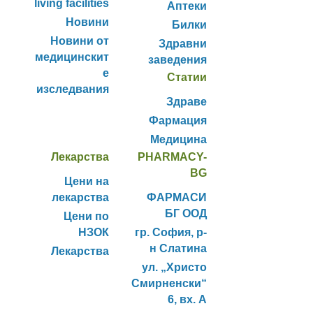
living facilities
Аптеки
Новини
Билки
Новини от
Здравни
медицинскит
заведения
е
Статии
изследвания
Здраве
Фармация
Медицина
Лекарства
PHARMACY-
BG
Цени на
лекарства
ФАРМАСИ
БГ ООД
Цени по
НЗОК
гр. София, р-
н Слатина
Лекарства
ул. „Христо
Смирненски“
6, вх. А