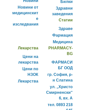
Новини
Билки
Новини от
Здравни
медицинскит
заведения
е
Статии
изследвания
Здраве
Фармация
Медицина
Лекарства
PHARMACY-
BG
Цени на
лекарства
ФАРМАСИ
БГ ООД
Цени по
НЗОК
гр. София, р-
н Слатина
Лекарства
ул. „Христо
Смирненски“
6, вх. А
тел. 0893 218