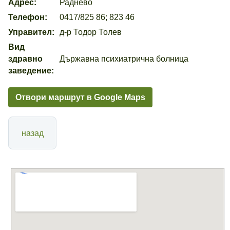
Адрес:
Раднево
Телефон:
0417/825 86; 823 46
Управител:
д-р Тодор Толев
Вид
здравно
Държавна психиатрична болница
заведение:
Отвори маршрут в Google Maps
назад