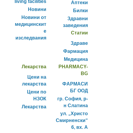
living facilities
Аптеки
Новини
Билки
Новини от
Здравни
медицинскит
заведения
е
Статии
изследвания
Здраве
Фармация
Медицина
Лекарства
PHARMACY-
BG
Цени на
лекарства
ФАРМАСИ
БГ ООД
Цени по
НЗОК
гр. София, р-
н Слатина
Лекарства
ул. „Христо
Смирненски“
6, вх. А