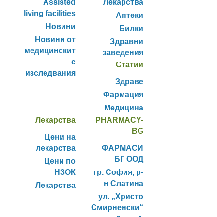
Assisted
Лекарства
living facilities
Аптеки
Новини
Билки
Новини от
Здравни
медицинскит
заведения
е
Статии
изследвания
Здраве
Фармация
Медицина
Лекарства
PHARMACY-
BG
Цени на
лекарства
ФАРМАСИ
БГ ООД
Цени по
НЗОК
гр. София, р-
н Слатина
Лекарства
ул. „Христо
Смирненски“