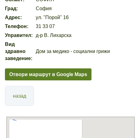
Град:
София
Адрес:
ул. "Порой" 16
Телефон:
31 33 07
Управител:
д-р В. Лихарска
Вид
здравно
Дом за медико - социални грижи
заведение:
Отвори маршрут в Google Maps
назад