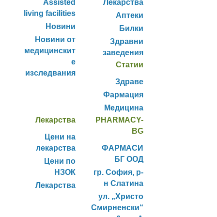
Assisted
Лекарства
living facilities
Аптеки
Новини
Билки
Новини от
Здравни
медицинскит
заведения
е
Статии
изследвания
Здраве
Фармация
Медицина
Лекарства
PHARMACY-
BG
Цени на
лекарства
ФАРМАСИ
БГ ООД
Цени по
НЗОК
гр. София, р-
н Слатина
Лекарства
ул. „Христо
Смирненски“