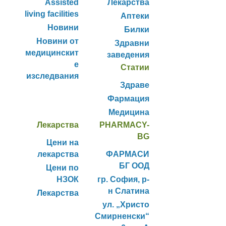
Assisted
Лекарства
living facilities
Аптеки
Новини
Билки
Новини от
Здравни
медицинскит
заведения
е
Статии
изследвания
Здраве
Фармация
Медицина
Лекарства
PHARMACY-
BG
Цени на
лекарства
ФАРМАСИ
БГ ООД
Цени по
НЗОК
гр. София, р-
н Слатина
Лекарства
ул. „Христо
Смирненски“