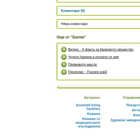
Коментари (0)
Няма коментари
Още от "Билки"
Витекс - 9 факта за билковото лекарство
Чудото Канела и ползите от нея
Палмовото масло
Прополис - Пчелен клей
Актуално
Справочн
Assisted living
Лекарс
facilities
Апте
Новини
Бил
Новини от
Здравни заведе
медицинските
изследвания