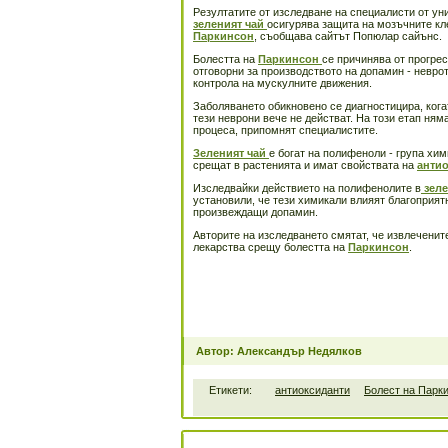
Резултатите от изследване на специалисти от ун
зеленият чай
осигурява защита на мозъчните кл
Паркинсон
, съобщава сайтът Попюлар сайънс.
Болестта на
Паркинсон
се причинява от прогре
отговорни за производството на допамин - невро
контрола на мускулните движения.
Заболяването обикновено се диагностицира, кога
тези неврони вече не действат. На този етап ням
процеса, припомнят специалистите.
Зеленият чай
е богат на полифеноли - група хи
срещат в растенията и имат свойствата на
анти
Изследвайки действието на полифенолите в
зеле
установили, че тези химикали влияят благоприят
произвеждащи допамин.
Авторите на изследването смятат, че извлеченит
лекарства срещу болестта на
Паркинсон
.
Автор: Александър Недялков
Етикети:
антиоксиданти
Болест на Парк