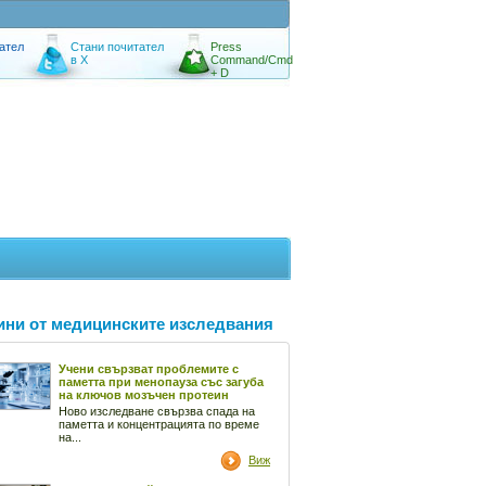
ател
Стани почитател
Press
в X
Command/Cmd
+ D
ини от медицинските изследвания
Учени свързват проблемите с
паметта при менопауза със загуба
на ключов мозъчен протеин
Ново изследване свързва спада на
паметта и концентрацията по време
на...
Виж