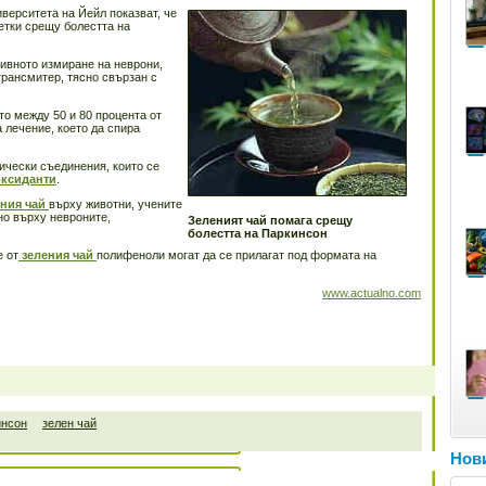
иверситета на Йейл показват, че
етки срещу болестта на
сивното измиране на неврони,
трансмитер, тясно свързан с
то между 50 и 80 процента от
а лечение, което да спира
мически съединения, които се
оксиданти
.
ния чай
върху животни, учените
но върху невроните,
Зеленият чай помага срещу
болестта на Паркинсон
е от
зеления чай
полифеноли могат да се прилагат под формата на
www.actualno.com
инсон
зелен чай
Нови