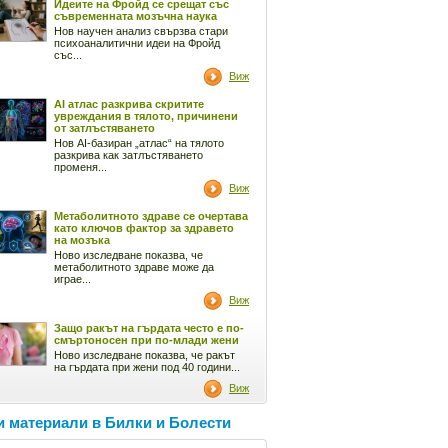
Идеите на Фройд се срещат със
съвременната мозъчна наука
Нов научен анализ свързва стари
психоаналитични идеи на Фройд
със...
Виж
AI атлас разкрива скритите
увреждания в тялото, причинени
от затлъстяването
Нов AI-базиран „атлас“ на тялото
разкрива как затлъстяването
променя...
Виж
Метаболитното здраве се очертава
като ключов фактор за здравето
на мозъка
Ново изследване показва, че
метаболитното здраве може да
играе...
Виж
Защо ракът на гърдата често е по-
смъртоносен при по-млади жени
Ново изследване показва, че ракът
на гърдата при жени под 40 години...
Виж
 материали в Билки и Болести