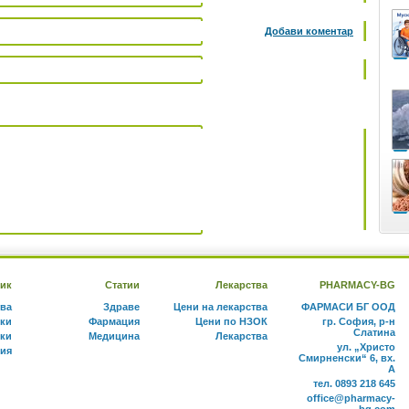
Добави коментар
ик
Статии
Лекарства
PHARMACY-BG
тва
Здраве
Цени на лекарства
ФАРМАСИ БГ ООД
ки
Фармация
Цени по НЗОК
гр. София, р-н
Слатина
ки
Медицина
Лекарства
ул. „Христо
ния
Смирненски“ 6, вх.
А
тел. 0893 218 645
office@pharmacy-