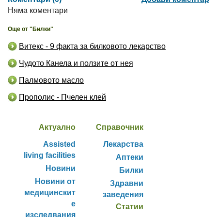
Няма коментари
Още от "Билки"
Витекс - 9 факта за билковото лекарство
Чудото Канела и ползите от нея
Палмовото масло
Прополис - Пчелен клей
Актуално
Справочник
Assisted
Лекарства
living facilities
Аптеки
Новини
Билки
Новини от
Здравни
медицинскит
заведения
е
Статии
изследвания