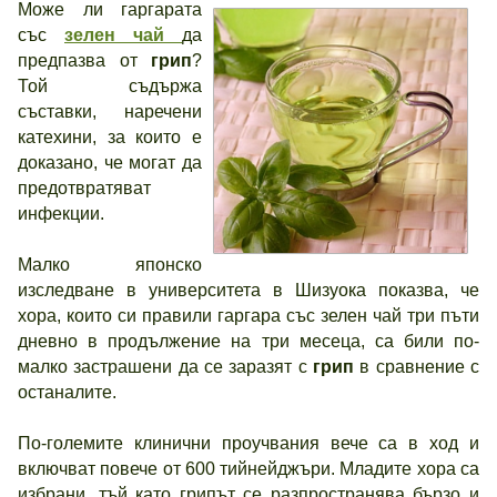
Може ли гаргарата
със
зелен чай
да
предпазва от
грип
?
Той съдържа
съставки, наречени
катехини, за които е
доказано, че могат да
предотвратяват
инфекции.
Малко японско
изследване в университета в Шизуока показва, че
хора, които си правили гаргара със зелен чай три пъти
дневно в продължение на три месеца, са били по-
малко застрашени да се заразят с
грип
в сравнение с
останалите.
По-големите клинични проучвания вече са в ход и
включват повече от 600 тийнейджъри. Младите хора са
избрани, тъй като грипът се разпространява бързо и