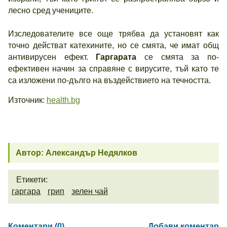
лесно сред учениците.
Изследователите все още трябва да установят как
точно действат катехините, но се смята, че имат общ
антивирусен ефект.
Гаргарата
се смята за по-
ефективен начин за справяне с вирусите, тъй като те
са изложени по-дълго на въздействието на течността.
Източник:
health.bg
Автор: Александър Недялков
Етикети:
гаргара
грип
зелен чай
Коментари (0)
Добави коментар